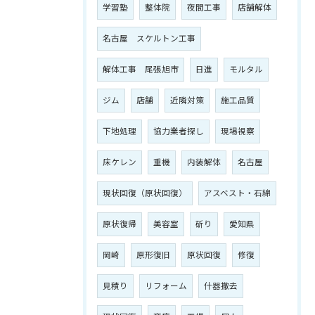
学習塾
整体院
夜間工事
店舗解体
名古屋 スケルトン工事
解体工事 尾張旭市
日進
モルタル
ジム
店舗
近隣対策
施工品質
下地処理
協力業者探し
現場視察
床ケレン
重機
内装解体
名古屋
現状回復（原状回復）
アスベスト・石綿
原状復帰
美容室
斫り
愛知県
岡崎
原形復旧
原状回復
修復
見積り
リフォーム
什器撤去