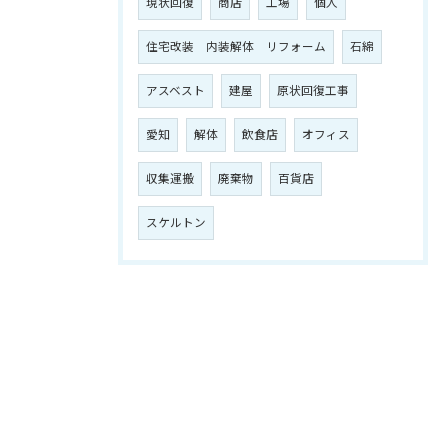
現状回復
商店
工場
個人
住宅改装 内装解体 リフォーム
石綿
アスベスト
建屋
原状回復工事
愛知
解体
飲食店
オフィス
収集運搬
廃棄物
百貨店
スケルトン