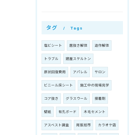
タグ
Tags
塩ビシート
居抜き解体
造作解体
トラブル
建屋スケルトン
原状回復費用
アパレル
サロン
ビニール床シート
施工中の現場見学
コア抜き
グラスウール
接着剤
壁紙
有孔ボード
木毛セメント
アスベスト調査
尾張旭市
カラオケ店