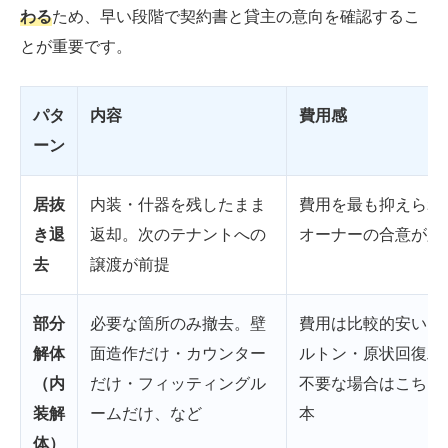
わる
ため、早い段階で契約書と貸主の意向を確認するこ
とが重要です。
パタ
内容
費用感
ーン
居抜
内装・什器を残したまま
費用を最も抑えられ
き退
返却。次のテナントへの
オーナーの合意が必
去
譲渡が前提
部分
必要な箇所のみ撤去。壁
費用は比較的安い。
解体
面造作だけ・カウンター
ルトン・原状回復工
（内
だけ・フィッティングル
不要な場合はこちら
装解
ームだけ、など
本
体）