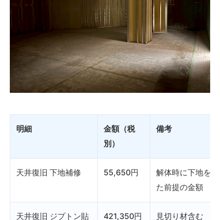
明細
金額（税
備考
別）
天井復旧 下地補修
55,650円
解体時に下地を残
た前提の金額
天井復旧 ジプトン貼
421,350円
見切り材含む