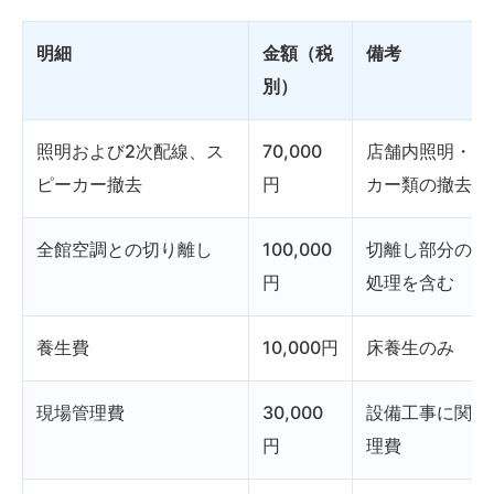
明細
金額（税
備考
別）
照明および2次配線、ス
70,000
店舗内照明・ス
ピーカー撤去
円
カー類の撤去
全館空調との切り離し
100,000
切離し部分のメ
円
処理を含む
養生費
10,000円
床養生のみ
現場管理費
30,000
設備工事に関す
円
理費