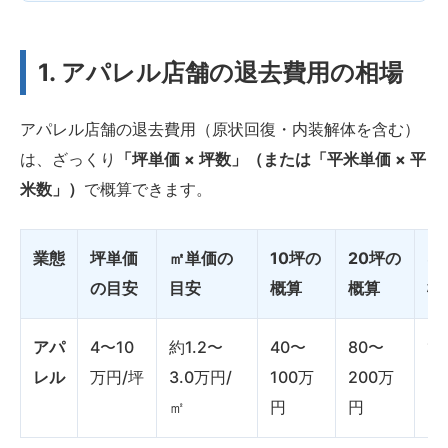
1. アパレル店舗の退去費用の相場
アパレル店舗の退去費用（原状回復・内装解体を含む）
は、ざっくり
「坪単価 × 坪数」（または「平米単価 × 平
米数」）
で概算できます。
業態
坪単価
㎡単価の
10坪の
20坪の
3
の目安
目安
概算
概算
概
アパ
4〜10
約1.2〜
40〜
80〜
1
レル
万円/坪
3.0万円/
100万
200万
3
㎡
円
円
円