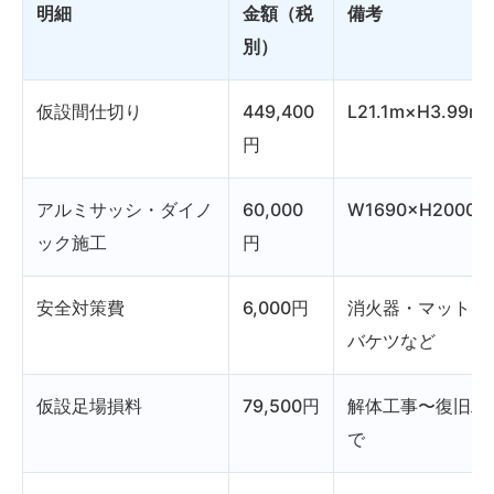
明細
金額（税
備考
別）
仮設間仕切り
449,400
L21.1m×H3.99m
円
アルミサッシ・ダイノ
60,000
W1690×H2000
ック施工
円
安全対策費
6,000円
消火器・マット・
バケツなど
仮設足場損料
79,500円
解体工事〜復旧工
で