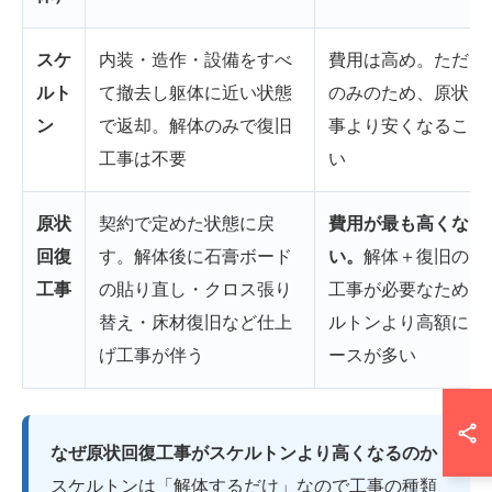
スケ
内装・造作・設備をすべ
費用は高め。ただし
ルト
て撤去し躯体に近い状態
のみのため、原状回
ン
で返却。解体のみで復旧
事より安くなること
工事は不要
い
原状
契約で定めた状態に戻
費用が最も高くなり
回復
す。解体後に石膏ボード
い。
解体＋復旧の2
工事
の貼り直し・クロス張り
工事が必要なため、
替え・床材復旧など仕上
ルトンより高額にな
げ工事が伴う
ースが多い
なぜ原状回復工事がスケルトンより高くなるのか
スケルトンは「解体するだけ」なので工事の種類