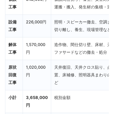
工事
運搬・搬入、発生材の集積・運
設備
226,000円
照明・スピーカー撤去、空調ま
工事
切り離し、養生、現場管理など
解体
1,570,000
造作物、間仕切り壁、床材、天
工事
円
ファサードなどの撤去・処分
原状
1,020,000
天井復旧、天井クロス貼り、点
回復
円
置、床補修、照明器具まわりの
工事
ど
小計
3,658,000
税別金額
円