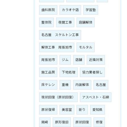
歯科医院
カラオケ店
学習塾
整体院
夜間工事
店舗解体
名古屋 スケルトン工事
解体工事 尾張旭市
モルタル
尾張旭市
ジム
店舗
近隣対策
施工品質
下地処理
協力業者探し
床ケレン
重機
内装解体
名古屋
現状回復（原状回復）
アスベスト・石綿
原状復帰
美容室
斫り
愛知県
岡崎
原形復旧
原状回復
修復