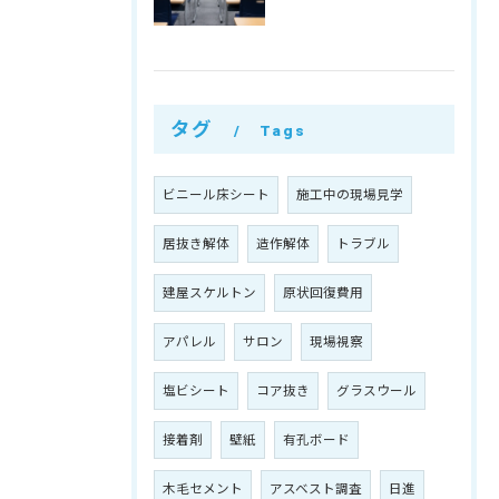
タグ
Tags
ビニール床シート
施工中の現場見学
居抜き解体
造作解体
トラブル
建屋スケルトン
原状回復費用
アパレル
サロン
現場視察
塩ビシート
コア抜き
グラスウール
接着剤
壁紙
有孔ボード
木毛セメント
アスベスト調査
日進