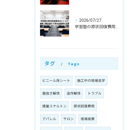
2026/07/27
学習塾の原状回復費用はいくら？教室数・間仕切りで変わる相場と注意点
タグ
Tags
ビニール床シート
施工中の現場見学
居抜き解体
造作解体
トラブル
建屋スケルトン
原状回復費用
アパレル
サロン
現場視察