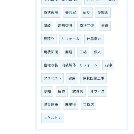
原状復帰
美容室
斫り
愛知県
岡崎
原形復旧
原状回復
修復
見積り
リフォーム
什器撤去
現状回復
商店
工場
個人
住宅改装 内装解体 リフォーム
石綿
アスベスト
建屋
原状回復工事
愛知
解体
飲食店
オフィス
収集運搬
廃棄物
百貨店
スケルトン