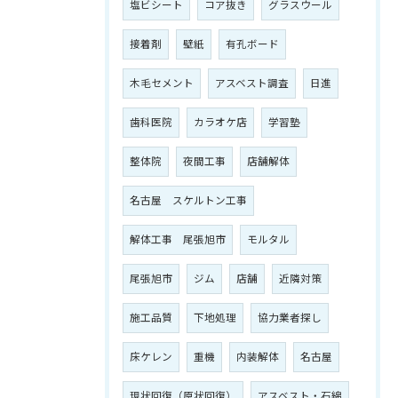
塩ビシート
コア抜き
グラスウール
接着剤
壁紙
有孔ボード
木毛セメント
アスベスト調査
日進
歯科医院
カラオケ店
学習塾
整体院
夜間工事
店舗解体
名古屋 スケルトン工事
解体工事 尾張旭市
モルタル
尾張旭市
ジム
店舗
近隣対策
施工品質
下地処理
協力業者探し
床ケレン
重機
内装解体
名古屋
現状回復（原状回復）
アスベスト・石綿