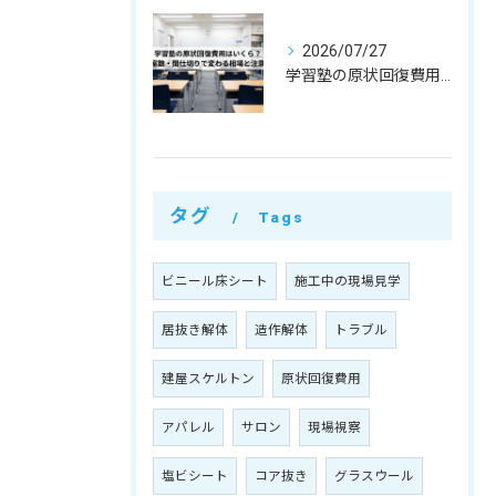
2026/07/27
学習塾の原状回復費用はいくら？教室数・間仕切りで変わる相場と注意点
タグ
Tags
ビニール床シート
施工中の現場見学
居抜き解体
造作解体
トラブル
建屋スケルトン
原状回復費用
アパレル
サロン
現場視察
塩ビシート
コア抜き
グラスウール