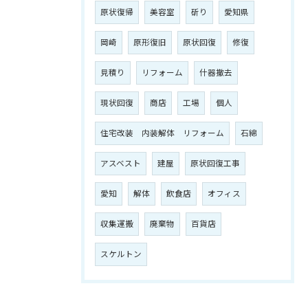
原状復帰
美容室
斫り
愛知県
岡崎
原形復旧
原状回復
修復
見積り
リフォーム
什器撤去
現状回復
商店
工場
個人
住宅改装 内装解体 リフォーム
石綿
アスベスト
建屋
原状回復工事
愛知
解体
飲食店
オフィス
収集運搬
廃棄物
百貨店
スケルトン