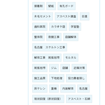
接着剤
壁紙
有孔ボード
木毛セメント
アスベスト調査
日進
歯科医院
カラオケ店
学習塾
整体院
夜間工事
店舗解体
名古屋 スケルトン工事
解体工事 尾張旭市
モルタル
尾張旭市
ジム
店舗
近隣対策
施工品質
下地処理
協力業者探し
床ケレン
重機
内装解体
名古屋
現状回復（原状回復）
アスベスト・石綿