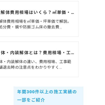
ジムの解体費用相場はいくら？㎡単価・坪単価・マシン処分費・費用を抑えるコツを解説
解体費用相場を㎡単価・坪単価で解説。
処分費・鏡や防振ゴム床の撤去費…
造作解体・内装解体とは？費用相場・工事範囲・退去時の注意点を解説
体・内装解体の違い、費用相場、工事範
舗退去時の注意点をわかりやすく…
年間300件以上の施工実績の
一部をご紹介