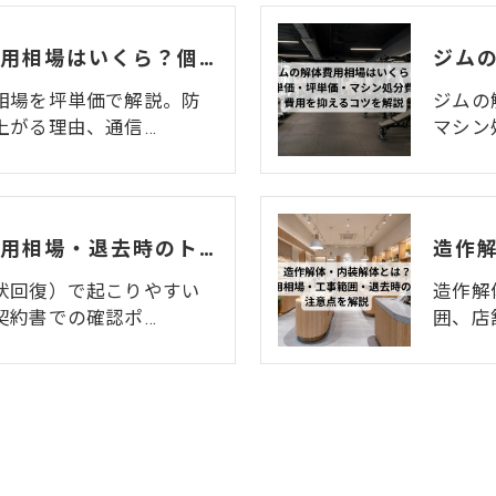
カラオケ店の解体費用相場はいくら？個室数・機材リース返却まで解説
相場を坪単価で解説。防
ジムの
上がる理由、通信…
マシン
居抜き解体とは？費用相場・退去時のトラブル・注意点をわかりやすく解説
状回復）で起こりやすい
造作解
契約書での確認ポ…
囲、店