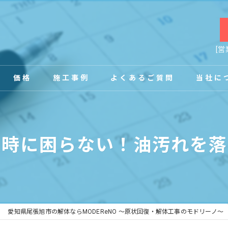
[営
価格
施工事例
よくあるご質問
当社に
お客様の声
店舗
復時に困らない！油汚れを落
事務所
内装
原状回復
愛知県尾張旭市の解体ならMODEReNO ～原状回復・解体工事のモドリーノ～
工場