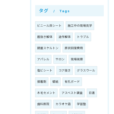
タグ
Tags
ビニール床シート
施工中の現場見学
居抜き解体
造作解体
トラブル
建屋スケルトン
原状回復費用
アパレル
サロン
現場視察
塩ビシート
コア抜き
グラスウール
接着剤
壁紙
有孔ボード
木毛セメント
アスベスト調査
日進
歯科医院
カラオケ店
学習塾