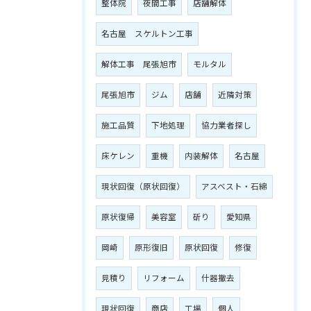
整体院
夜間工事
店舗解体
名古屋 スケルトン工事
解体工事 尾張旭市
モルタル
尾張旭市
ジム
店舗
近隣対策
施工品質
下地処理
協力業者探し
床ケレン
重機
内装解体
名古屋
現状回復（原状回復）
アスベスト・石綿
原状復帰
美容室
斫り
愛知県
岡崎
原形復旧
原状回復
修復
見積り
リフォーム
什器撤去
現状回復
商店
工場
個人