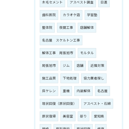
木毛セメント
アスベスト調査
日進
歯科医院
カラオケ店
学習塾
整体院
夜間工事
店舗解体
名古屋 スケルトン工事
解体工事 尾張旭市
モルタル
尾張旭市
ジム
店舗
近隣対策
施工品質
下地処理
協力業者探し
床ケレン
重機
内装解体
名古屋
現状回復（原状回復）
アスベスト・石綿
原状復帰
美容室
斫り
愛知県