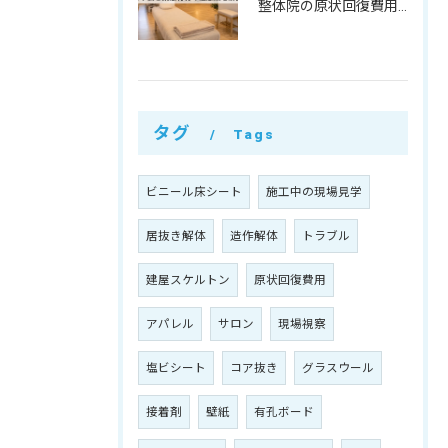
整体院の原状回復費用はいくら？坪単価・㎡単価と業態特有の注意点を解説
タグ
Tags
ビニール床シート
施工中の現場見学
居抜き解体
造作解体
トラブル
建屋スケルトン
原状回復費用
アパレル
サロン
現場視察
塩ビシート
コア抜き
グラスウール
接着剤
壁紙
有孔ボード