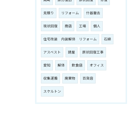
岡崎
原形復旧
原状回復
修復
見積り
リフォーム
什器撤去
現状回復
商店
工場
個人
住宅改装 内装解体 リフォーム
石綿
アスベスト
建屋
原状回復工事
愛知
解体
飲食店
オフィス
収集運搬
廃棄物
百貨店
スケルトン