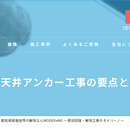
[営
価格
施工事例
よくあるご質問
当社に
お客様の声
店舗
：天井アンカー工事の要点と
事務所
内装
原状回復
愛知県尾張旭市の解体ならMODEReNO ～原状回復・解体工事のモドリーノ～
工場