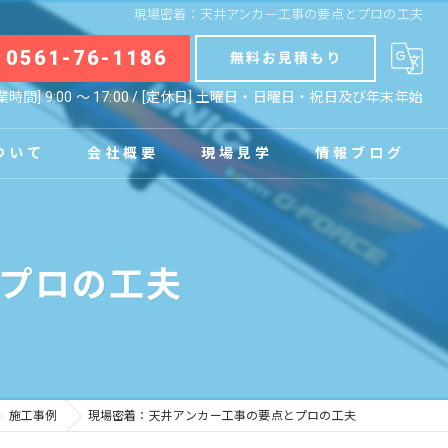
現場密着：天井アンカー工事の要点とプロの工夫
0561-76-1186
無料お見積もり
業時間] 9:00 〜 17:00 / [定休日] 土曜日・日曜日・祝日及び年末年始
ついて
会社概要
現場見学
情報ブログ
拠点
お知らせ
プロの工夫
コラム
施工事例
現場密着：天井アンカー工事の要点とプロの工夫