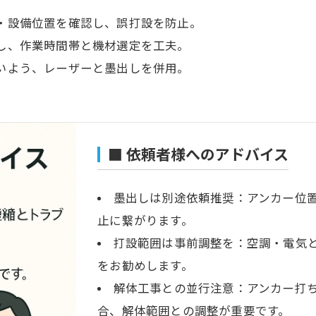
・設備位置を確認し、誤打設を防止。
し、作業時間帯と機材選定を工夫。
いよう、レーザーと墨出しを併用。
■ 依頼者様へのアドバイス
墨出しは別途依頼推奨：アンカー位
止に繋がります。
打設範囲は事前調整を：空調・電気
をお勧めします。
解体工事との並行注意：アンカー打
合、解体範囲との調整が重要です。