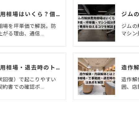
カラオケ店の解体費用相場はいくら？個室数・機材リース返却まで解説
相場を坪単価で解説。防
ジムの
上がる理由、通信…
マシン
居抜き解体とは？費用相場・退去時のトラブル・注意点をわかりやすく解説
状回復）で起こりやすい
造作解
契約書での確認ポ…
囲、店