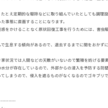
、たとえ定期的な駆除などに取り組んでいたとしても調理
った事態に直面することになります。
迷惑をかけることなく原状回復工事を行うためには、害虫
んで生息する傾向があるので、退去するまでに間をおかず
き家状況では人間などの天敵がいないので繁殖を妨げる要
の水分が存在しているので、外部からの浸入を予防する防
ってしまうので、侵入を遮るものがなくなるのでゴキブリ
-----------