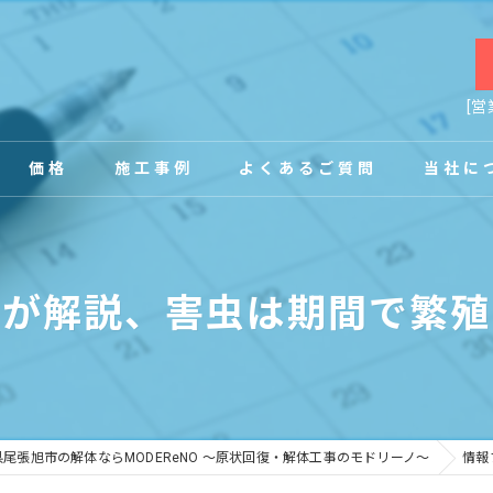
[営
価格
施工事例
よくあるご質問
当社に
お客様の声
店舗
者が解説、害虫は期間で繁殖
事務所
内装
原状回復
県尾張旭市の解体ならMODEReNO ～原状回復・解体工事のモドリーノ～
情報
工場