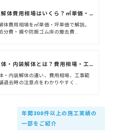
ジムの解体費用相場はいくら？㎡単価・坪単価・マシン処分費・費用を抑えるコツを解説
解体費用相場を㎡単価・坪単価で解説。
処分費・鏡や防振ゴム床の撤去費…
造作解体・内装解体とは？費用相場・工事範囲・退去時の注意点を解説
体・内装解体の違い、費用相場、工事範
舗退去時の注意点をわかりやすく…
年間300件以上の施工実績の
一部をご紹介