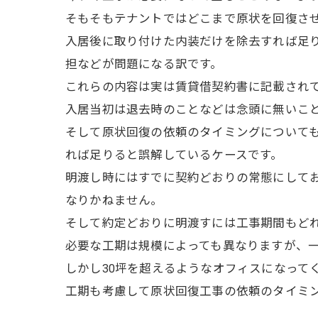
そもそもテナントではどこまで原状を回復さ
入居後に取り付けた内装だけを除去すれば足
担などが問題になる訳です。
これらの内容は実は賃貸借契約書に記載され
入居当初は退去時のことなどは念頭に無いこ
そして原状回復の依頼のタイミングについて
れば足りると誤解しているケースです。
明渡し時にはすでに契約どおりの常態にして
なりかねません。
そして約定どおりに明渡すには工事期間もど
必要な工期は規模によっても異なりますが、一
しかし30坪を超えるようなオフィスになって
工期も考慮して原状回復工事の依頼のタイミ