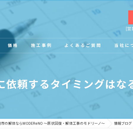
[営
価格
施工事例
よくあるご質問
当社に
お客様の声
店舗
に依頼するタイミングはな
事務所
内装
原状回復
市の解体ならMODEReNO ～原状回復・解体工事のモドリーノ～
情報ブログ
工場