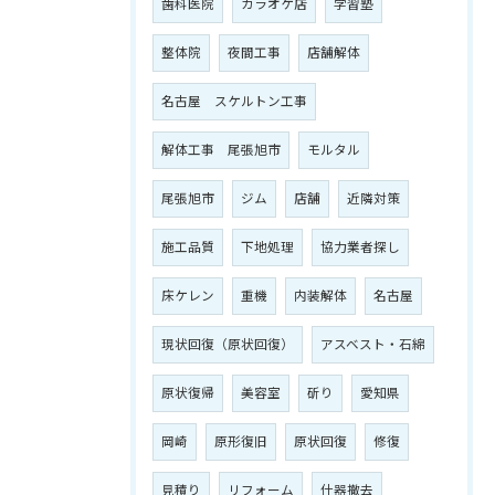
歯科医院
カラオケ店
学習塾
整体院
夜間工事
店舗解体
名古屋 スケルトン工事
解体工事 尾張旭市
モルタル
尾張旭市
ジム
店舗
近隣対策
施工品質
下地処理
協力業者探し
床ケレン
重機
内装解体
名古屋
現状回復（原状回復）
アスベスト・石綿
原状復帰
美容室
斫り
愛知県
岡崎
原形復旧
原状回復
修復
見積り
リフォーム
什器撤去