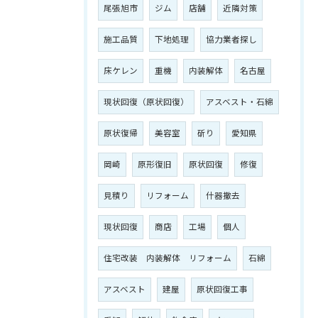
尾張旭市
ジム
店舗
近隣対策
施工品質
下地処理
協力業者探し
床ケレン
重機
内装解体
名古屋
現状回復（原状回復）
アスベスト・石綿
原状復帰
美容室
斫り
愛知県
岡崎
原形復旧
原状回復
修復
見積り
リフォーム
什器撤去
現状回復
商店
工場
個人
住宅改装 内装解体 リフォーム
石綿
アスベスト
建屋
原状回復工事