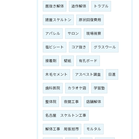
居抜き解体
造作解体
トラブル
建屋スケルトン
原状回復費用
アパレル
サロン
現場視察
塩ビシート
コア抜き
グラスウール
接着剤
壁紙
有孔ボード
木毛セメント
アスベスト調査
日進
歯科医院
カラオケ店
学習塾
整体院
夜間工事
店舗解体
名古屋 スケルトン工事
解体工事 尾張旭市
モルタル