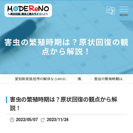
害虫の繁殖時期は？原状回復の観
点から解説！
愛知県尾張旭市の解体ならMODEReNO ～原状回復・解体工事のモドリーノ～
情報ブログ
害虫の繁殖時期は？原状回復の観点から解説！
害虫の繁殖時期は？原状回復の観点から解
説！
2022/05/07
2023/11/24