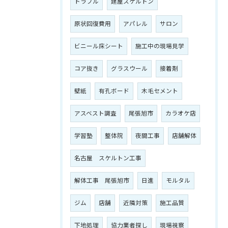
トラブル
建屋スケルトン
原状回復費用
アパレル
サロン
ビニール床シート
施工中の現場見学
コア抜き
グラスウール
接着剤
壁紙
有孔ボード
木毛セメント
アスベスト調査
尾張旭市
カラオケ店
学習塾
整体院
夜間工事
店舗解体
名古屋 スケルトン工事
解体工事 尾張旭市
日進
モルタル
ジム
店舗
近隣対策
施工品質
下地処理
協力業者探し
現場視察