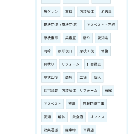
床ケレン
重機
内装解体
名古屋
現状回復（原状回復）
アスベスト・石綿
原状復帰
美容室
斫り
愛知県
岡崎
原形復旧
原状回復
修復
見積り
リフォーム
什器撤去
現状回復
商店
工場
個人
住宅改装 内装解体 リフォーム
石綿
アスベスト
建屋
原状回復工事
愛知
解体
飲食店
オフィス
収集運搬
廃棄物
百貨店