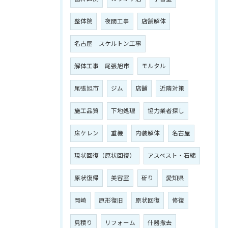
整体院
夜間工事
店舗解体
名古屋 スケルトン工事
解体工事 尾張旭市
モルタル
尾張旭市
ジム
店舗
近隣対策
施工品質
下地処理
協力業者探し
床ケレン
重機
内装解体
名古屋
現状回復（原状回復）
アスベスト・石綿
原状復帰
美容室
斫り
愛知県
岡崎
原形復旧
原状回復
修復
見積り
リフォーム
什器撤去