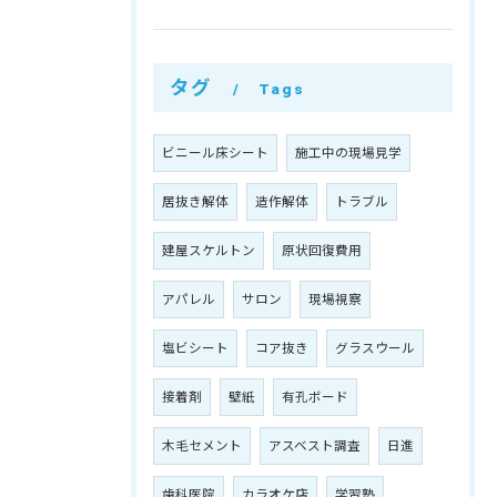
タグ
Tags
ビニール床シート
施工中の現場見学
居抜き解体
造作解体
トラブル
建屋スケルトン
原状回復費用
アパレル
サロン
現場視察
塩ビシート
コア抜き
グラスウール
接着剤
壁紙
有孔ボード
木毛セメント
アスベスト調査
日進
歯科医院
カラオケ店
学習塾