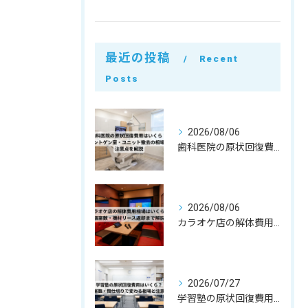
最近の投稿
Recent
Posts
2026/08/06
歯科医院の原状回復費用はいくら？レントゲン室・ユニット撤去の相場と注意点を解説
2026/08/06
カラオケ店の解体費用相場はいくら？個室数・機材リース返却まで解説
2026/07/27
学習塾の原状回復費用はいくら？教室数・間仕切りで変わる相場と注意点