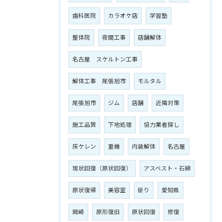
歯科医院
カラオケ店
学習塾
整体院
夜間工事
店舗解体
名古屋 スケルトン工事
解体工事 尾張旭市
モルタル
尾張旭市
ジム
店舗
近隣対策
施工品質
下地処理
協力業者探し
床ケレン
重機
内装解体
名古屋
現状回復（原状回復）
アスベスト・石綿
原状復帰
美容室
斫り
愛知県
岡崎
原形復旧
原状回復
修復