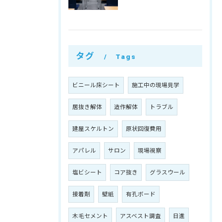
タグ
Tags
ビニール床シート
施工中の現場見学
居抜き解体
造作解体
トラブル
建屋スケルトン
原状回復費用
アパレル
サロン
現場視察
塩ビシート
コア抜き
グラスウール
接着剤
壁紙
有孔ボード
木毛セメント
アスベスト調査
日進